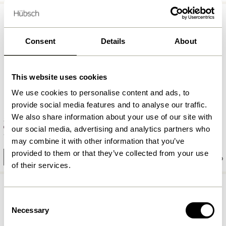
Consent
Details
About
This website uses cookies
We use cookies to personalise content and ads, to
provide social media features and to analyse our traffic.
We also share information about your use of our site with
BringMe Transportabel Lampe
Smile Skammel Burgundy/Grøn
Grøn
our social media, advertising and analytics partners who
1.149,00
kr.
1.299,00
kr.
may combine it with other information that you’ve
provided to them or that they’ve collected from your use
Tilføj til kurv
Tilføj til kurv
of their services.
Consent
Necessary
Selection