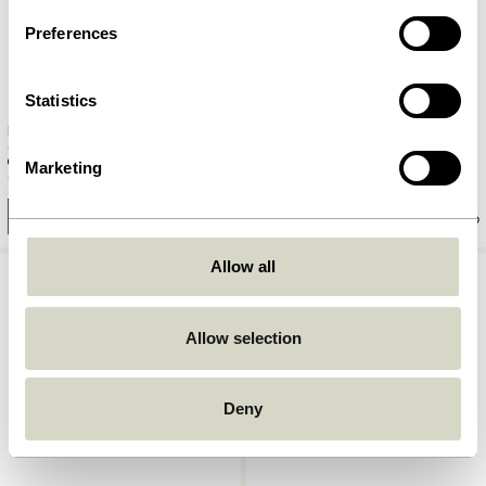
Preferences
Statistics
BringMe Transportabel Lampe
BringMe Transportabel Lampe
Sort
Bruneret Messing
Marketing
1.299,00
kr.
1.299,00
kr.
Tilføj til kurv
Tilføj til kurv
Allow all
Allow selection
Deny