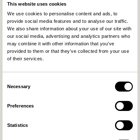
This website uses cookies
Relaterede varer
We use cookies to personalise content and ads, to
provide social media features and to analyse our traffic.
We also share information about your use of our site with
our social media, advertising and analytics partners who
may combine it with other information that you’ve
provided to them or that they’ve collected from your use
of their services.
Consent
Necessary
Selection
Nobby Skænk Natur
Nobby Konsolbord Natur
8.099,00
kr.
3.849,00
kr.
Preferences
Tilføj til kurv
Tilføj til kurv
Statistics