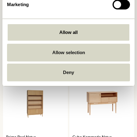
Marketing
Allow all
Ulterior Skab Natur
Candour Skab Natur
6.599,00
kr.
4.449,00
kr.
Allow selection
Tilføj til kurv
Tilføj til kurv
Deny
Prime Reol Natur
Cube Kommode Natur