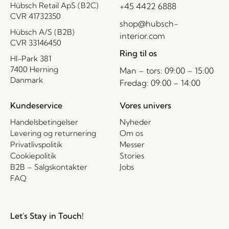
Hübsch Retail ApS (B2C)
+45 4422 6888
CVR 41732350
shop@hubsch-
Hübsch A/S (B2B)
interior.com
CVR 33146450
Ring til os
HI-Park 381
7400 Herning
Man – tors: 09:00 – 15:00
Danmark
Fredag: 09:00 – 14:00
Kundeservice
Vores univers
Handelsbetingelser
Nyheder
Levering og returnering
Om os
Privatlivspolitik
Messer
Cookiepolitik
Stories
B2B – Salgskontakter
Jobs
FAQ
Let's Stay in Touch!