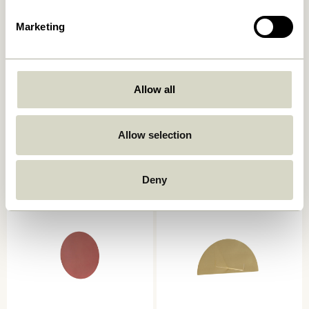
Marketing
Allow all
Spot Knager Flerfarvet (sæt
Loop Håndklædeholder
af 3)
Lysegrå
359,00
kr.
Allow selection
309,00
kr.
Tilføj til kurv
Tilføj til kurv
Deny