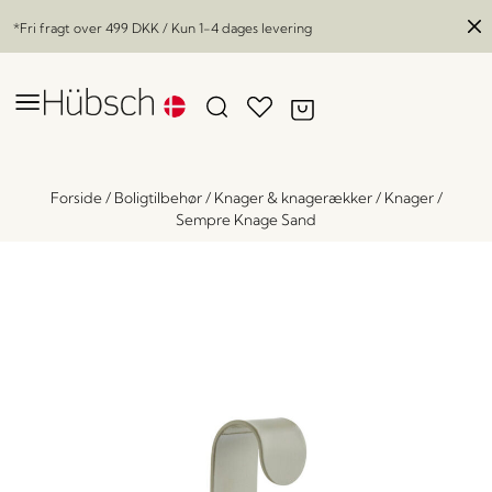
*Fri fragt over
499 DKK
/ Kun 1-4 dages levering
Forside
/
Boligtilbehør
/
Knager & knagerækker
/
Knager
/
Sempre Knage Sand