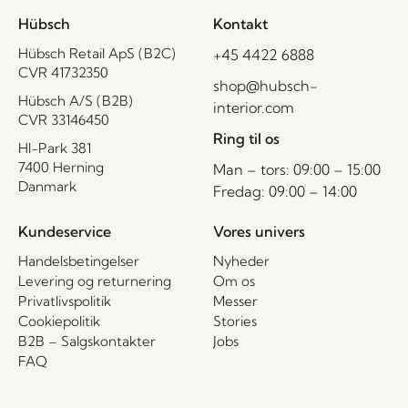
Hübsch
Kontakt
Hübsch Retail ApS (B2C)
+45 4422 6888
CVR 41732350
shop@hubsch-
Hübsch A/S (B2B)
interior.com
CVR 33146450
Ring til os
HI-Park 381
7400 Herning
Man – tors: 09:00 – 15:00
Danmark
Fredag: 09:00 – 14:00
Kundeservice
Vores univers
Handelsbetingelser
Nyheder
Levering og returnering
Om os
Privatlivspolitik
Messer
Cookiepolitik
Stories
B2B – Salgskontakter
Jobs
FAQ