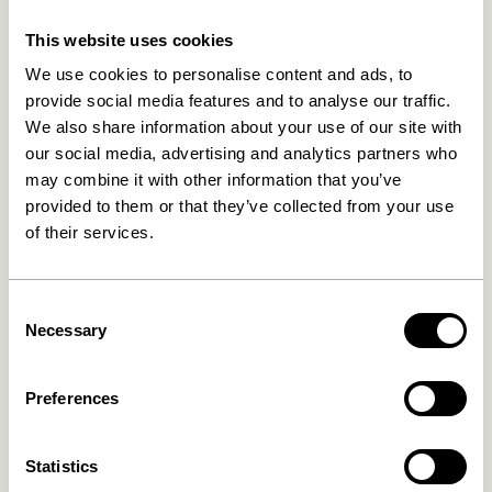
Relaterede varer
This website uses cookies
We use cookies to personalise content and ads, to
provide social media features and to analyse our traffic.
We also share information about your use of our site with
our social media, advertising and analytics partners who
may combine it with other information that you’ve
provided to them or that they’ve collected from your use
of their services.
Consent
Nami Knage Gul
Entre Knage Small Natur
Necessary
Selection
169,00
kr.
36,00
kr.
Tilføj til kurv
Tilføj til kurv
Preferences
Statistics