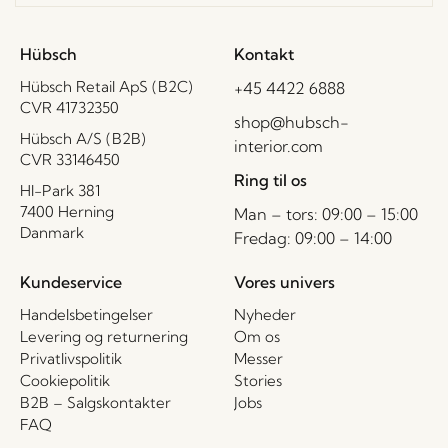
Hübsch
Kontakt
Hübsch Retail ApS (B2C)
+45 4422 6888
CVR 41732350
shop@hubsch-
Hübsch A/S (B2B)
interior.com
CVR 33146450
Ring til os
HI-Park 381
7400 Herning
Man – tors: 09:00 – 15:00
Danmark
Fredag: 09:00 – 14:00
Kundeservice
Vores univers
Handelsbetingelser
Nyheder
Levering og returnering
Om os
Privatlivspolitik
Messer
Cookiepolitik
Stories
B2B – Salgskontakter
Jobs
FAQ