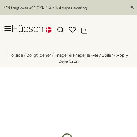
*Fri fragt over
499 DKK
/ Kun 1-4 dages levering
Forside
/
Boligtilbehør
/
Knager & knagerækker
/
Bøjler
/
Apply
Bøjle Grøn