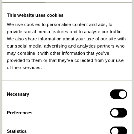
This website uses cookies
Relaterede varer
We use cookies to personalise content and ads, to
provide social media features and to analyse our traffic.
We also share information about your use of our site with
our social media, advertising and analytics partners who
may combine it with other information that you’ve
provided to them or that they’ve collected from your use
of their services.
Consent
Necessary
Crayon Rullebord Natur
Read Skab Natur
Selection
9.349,00
kr.
2.299,00
kr.
Preferences
Tilføj til kurv
Tilføj til kurv
Statistics