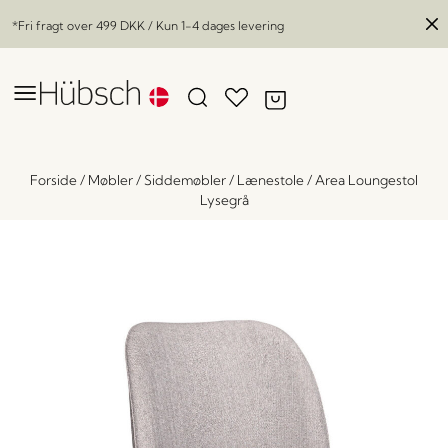
*Fri fragt over
499 DKK
/ Kun 1-4 dages levering
Forside
/
Møbler
/
Siddemøbler
/
Lænestole
/
Area Loungestol
Lysegrå