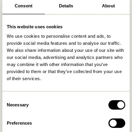
30 dages returret
Consent
Details
About
Fri fragt over
499 DKK
*
This website uses cookies
We use cookies to personalise content and ads, to
Relaterede varer
provide social media features and to analyse our traffic.
We also share information about your use of our site with
our social media, advertising and analytics partners who
may combine it with other information that you’ve
provided to them or that they’ve collected from your use
of their services.
Consent
Necessary
Selection
Ouli Loungestol Lysegrå
Ouli Loungestol Mørkeblå
melange
Preferences
4.899,00
kr.
4.899,00
kr.