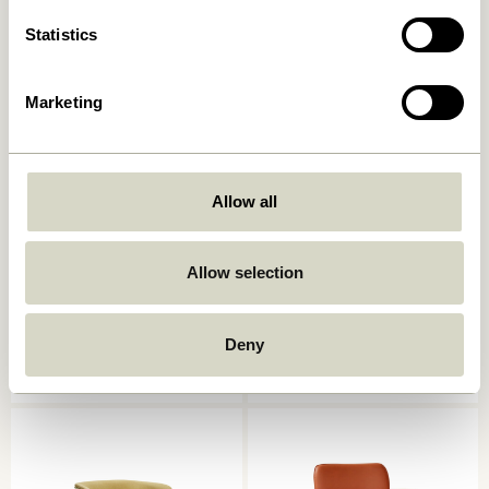
Tilføj til kurv
Tilføj til kurv
Statistics
Marketing
Allow all
Allow selection
Heritage
Eyrie Loungestol Brun
Lænestol/Fodskammel
Natur/Beige
4.999,00
kr.
4.449,00
kr.
Deny
Tilføj til kurv
Tilføj til kurv