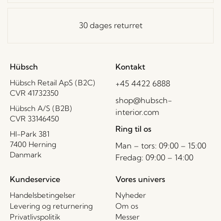
30 dages returret
Hübsch
Kontakt
Hübsch Retail ApS (B2C)
+45 4422 6888
CVR 41732350
shop@hubsch-
Hübsch A/S (B2B)
interior.com
CVR 33146450
Ring til os
HI-Park 381
7400 Herning
Man – tors: 09:00 – 15:00
Danmark
Fredag: 09:00 – 14:00
Kundeservice
Vores univers
Handelsbetingelser
Nyheder
Levering og returnering
Om os
Privatlivspolitik
Messer