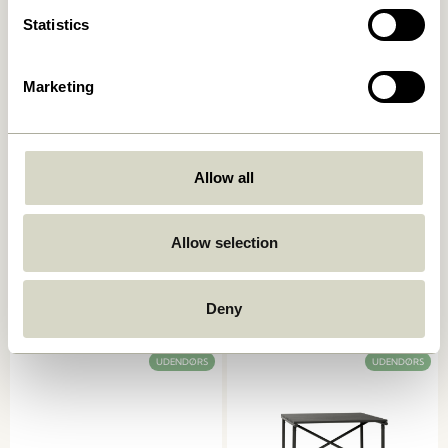
Statistics
UDENDØRS
Marketing
Allow all
Allow selection
Sui Kande Bubbles Klar
String Pude Dobbel Mint
199,00
kr.
999,00
kr.
Deny
Tilføj til kurv
Tilføj til kurv
UDENDØRS
UDENDØRS