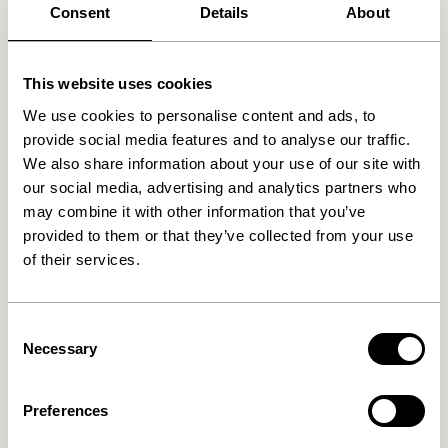
Consent
Details
About
Fri fragt over
499 DKK
*
This website uses cookies
We use cookies to personalise content and ads, to
Relaterede varer
provide social media features and to analyse our traffic.
We also share information about your use of our site with
UDENDØRS
NYHED
UDENDØRS
NYHED
our social media, advertising and analytics partners who
may combine it with other information that you’ve
provided to them or that they’ve collected from your use
of their services.
Consent
Necessary
Selection
Haus Loungestol Beige
Haus Spisestol Beige
Preferences
3.599,00
kr.
2.549,00
kr.
Tilføj til kurv
Tilføj til kurv