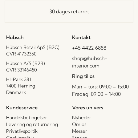
30 dages returret
Hübsch
Kontakt
Hübsch Retail ApS (B2C)
+45 4422 6888
CVR 41732350
shop@hubsch-
Hübsch A/S (B2B)
interior.com
CVR 33146450
Ring til os
HI-Park 381
7400 Herning
Man – tors: 09:00 – 15:00
Danmark
Fredag: 09:00 – 14:00
Kundeservice
Vores univers
Handelsbetingelser
Nyheder
Levering og returnering
Om os
Privatlivspolitik
Messer
Cookiepolitik
Stories