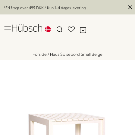
*Fri fragt over
499 DKK
/ Kun 1-4 dages levering
Forside
/
Haus Spisebord Small Beige