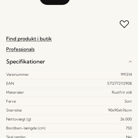
Find produkt i butik
Professionals
Specifikationer
Varenummer
991314
EAN
5712772112908
Materialer
Rustfrit stål
Farve
Sort
Størrelse
90x90xh76cm
Nettovægt (g)
26.000
Bordben-længde (cm)
750
Skal samles
Nej