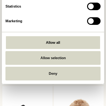
Tilføj til kurv
Tilføj til kurv
Statistics
UDENDØRS
UDENDØRS
Marketing
Allow all
Allow selection
String Pude Dobbel Mint
String Pude Dobbel
Mørkeblå
999,00
kr.
999,00
kr.
Deny
Tilføj til kurv
Tilføj til kurv