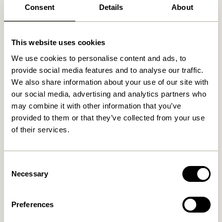
Consent
Details
About
Fri fragt over
499 DKK
*
This website uses cookies
We use cookies to personalise content and ads, to
Relaterede varer
provide social media features and to analyse our traffic.
We also share information about your use of our site with
our social media, advertising and analytics partners who
UDENDØRS
NYHED
UDENDØRS
NYHED
may combine it with other information that you’ve
provided to them or that they’ve collected from your use
of their services.
Consent
Necessary
Selection
Haus Loungestol Beige
Haus Skammel Brun
Preferences
3.599,00
kr.
2.299,00
kr.