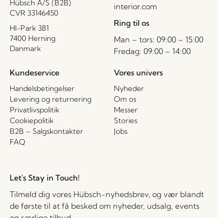
Hübsch A/S (B2B)
interior.com
CVR 33146450
Ring til os
HI-Park 381
7400 Herning
Man – tors: 09:00 – 15:00
Danmark
Fredag: 09:00 – 14:00
Kundeservice
Vores univers
Handelsbetingelser
Nyheder
Levering og returnering
Om os
Privatlivspolitik
Messer
Cookiepolitik
Stories
B2B – Salgskontakter
Jobs
FAQ
Let's Stay in Touch!
Tilmeld dig vores Hübsch-nyhedsbrev, og vær blandt
de første til at få besked om nyheder, udsalg, events
og særlige tilbud.