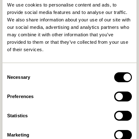
We use cookies to personalise content and ads, to
provide social media features and to analyse our traffic.
We also share information about your use of our site with
our social media, advertising and analytics partners who
may combine it with other information that you’ve
provided to them or that they’ve collected from your use
of their services.
Consent
Nobby Skænk Natur
Nobby Konsolbord Natur
Necessary
Selection
8.099,00
kr.
3.849,00
kr.
Tilføj til kurv
Tilføj til kurv
Preferences
Statistics
Marketing