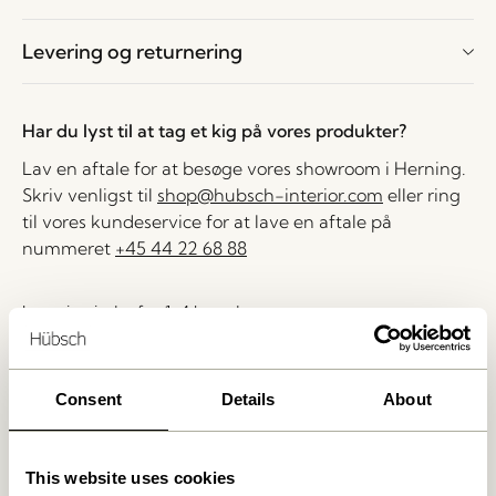
Levering og returnering
Har du lyst til at tag et kig på vores produkter?
Lav en aftale for at besøge vores showroom i Herning.
Skriv venligst til
shop@hubsch-interior.com
eller ring
til vores kundeservice for at lave en aftale på
nummeret
+45 44 22 68 88
Levering indenfor 1-4 hverdage
30 dages returret
Fri fragt over
499 DKK
*
Consent
Details
About
Relaterede varer
This website uses cookies