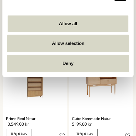
Allow all
Ulterior Skab Natur
Dash Konsolbord Natur
6.599,00
kr.
4.449,00
kr.
Allow selection
Tilføj til kurv
Tilføj til kurv
Deny
Prime Reol Natur
Cube Kommode Natur
10.549,00
kr.
5.199,00
kr.
Tilføj til kurv
Tilføj til kurv