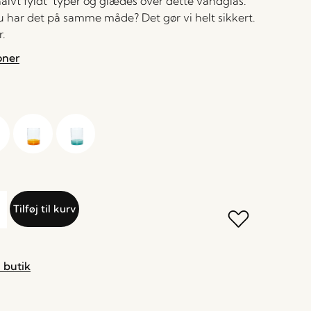
 halvt fyldt’ typer og glædes over dette vandglas.
du har det på samme måde? Det gør vi helt sikkert.
r.
oner
Tilføj til kurv
 butik