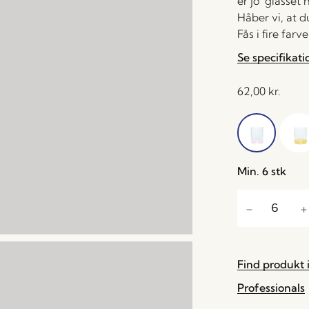
er jo ‘glasset
Håber vi, at 
Fås i fire farve
Se specifikati
62,00
kr.
Min. 6 stk
Find produkt i
Professionals