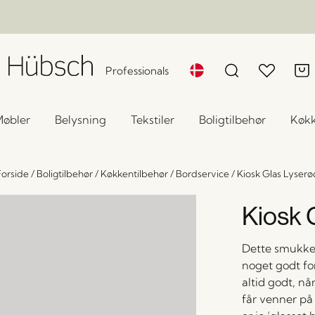
Professionals
øbler
Belysning
Tekstiler
Boligtilbehør
Køk
Forside
/
Boligtilbehør
/
Køkkentilbehør
/
Bordservice
/
Kiosk Glas Lyserø
Kiosk 
Dette smukke 
noget godt fo
altid godt, n
får venner på 