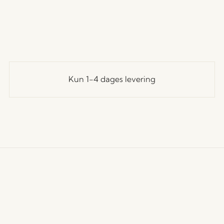
Kun 1-4 dages levering
undeservice
Vores univers
Let's St
Tilmeld
andelsbetingelser
Nyheder
til at f
evering og returnering
Om os
rivatlivspolitik
Messer