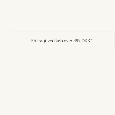
Fri fragt ved køb over
499 DKK
*
Hübsch
Kontakt
K
Hübsch Retail ApS (B2C)
+45 4422 6888
H
CVR 41732350
L
shop@hubsch-
P