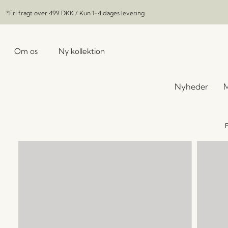
*Fri fragt over
499 DKK
/ Kun 1-4 dages levering
Om os
Ny kollektion
Nyheder
M