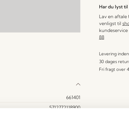
Har du lyst ti
Lav en aftale
venligst til
sh
kundeservice 
88
Levering inden
30 dages retur
Fri fragt over
661401
5712772118900
Glas
Klar, Lyserød