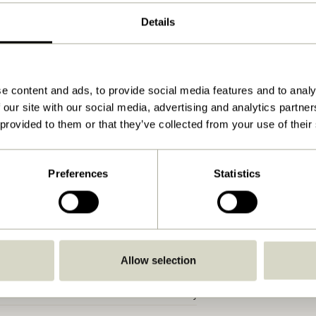
ø8xh10cm
Details
380
100
e content and ads, to provide social media features and to analy
Se vejledning
 our site with our social media, advertising and analytics partn
Ja
 provided to them or that they’ve collected from your use of their
Ja
Ja
Preferences
Statistics
Indendørs
Ja
Ja
Allow selection
Ja
Nej