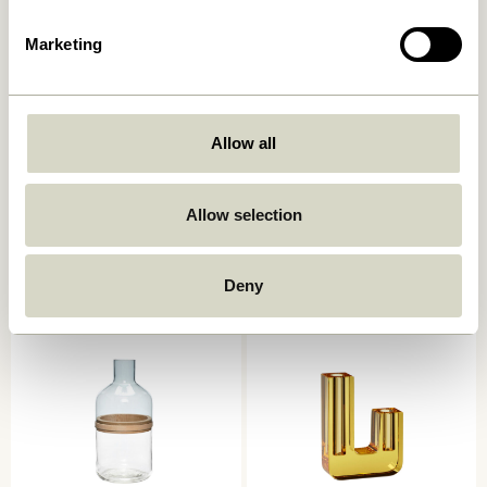
Marketing
Allow all
Deux Potte Rødbrun/Blå
Deux Potte Lysegrøn/Sand
(sæt af 2)
(sæt af 2)
Allow selection
859,00
kr.
859,00
kr.
Tilføj til kurv
Tilføj til kurv
Deny