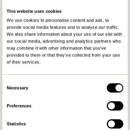
Relaterede varer
This website uses cookies
We use cookies to personalise content and ads, to
provide social media features and to analyse our traffic.
We also share information about your use of our site with
our social media, advertising and analytics partners who
may combine it with other information that you’ve
provided to them or that they’ve collected from your use
of their services.
Consent
Lote Vase Sand
Fuyu Vaser Orange (sæt af
Necessary
Selection
3)
469,00
kr.
529,00
kr.
Preferences
Tilføj til kurv
Tilføj til kurv
Statistics