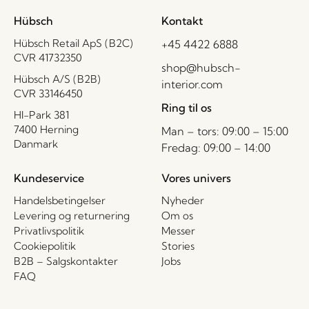
Hübsch
Kontakt
Hübsch Retail ApS (B2C)
+45 4422 6888
CVR 41732350
shop@hubsch-
Hübsch A/S (B2B)
interior.com
CVR 33146450
Ring til os
HI-Park 381
7400 Herning
Man – tors: 09:00 – 15:00
Danmark
Fredag: 09:00 – 14:00
Kundeservice
Vores univers
Handelsbetingelser
Nyheder
Levering og returnering
Om os
Privatlivspolitik
Messer
Cookiepolitik
Stories
B2B – Salgskontakter
Jobs
FAQ