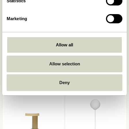
Statistics
Marketing
Allow all
Book Bordlampe
Mush Bordlampe Mini Lys
Allow selection
Sand
749,00
kr.
1.399,00
kr.
Tilføj til kurv
Tilføj til kurv
Deny