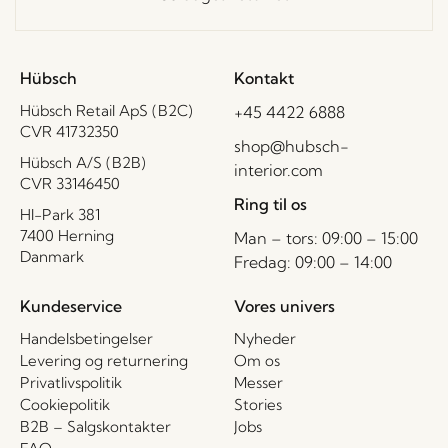
Hübsch
Kontakt
Hübsch Retail ApS (B2C)
+45 4422 6888
CVR 41732350
shop@hubsch-
Hübsch A/S (B2B)
interior.com
CVR 33146450
Ring til os
HI-Park 381
7400 Herning
Man – tors: 09:00 – 15:00
Danmark
Fredag: 09:00 – 14:00
Kundeservice
Vores univers
Handelsbetingelser
Nyheder
Levering og returnering
Om os
Privatlivspolitik
Messer
Cookiepolitik
Stories
B2B – Salgskontakter
Jobs