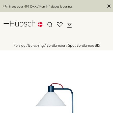
*Fri fragt over
499 DKK
/ Kun 1-4 dages levering
Forside
/
Belysning
/
Bordlamper
/
Spot Bordlampe Blå