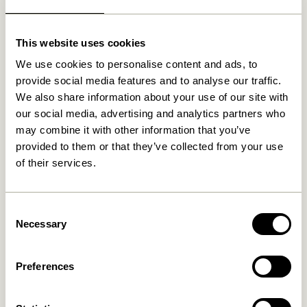
This website uses cookies
Relaterede varer
We use cookies to personalise content and ads, to
provide social media features and to analyse our traffic.
We also share information about your use of our site with
NYHED
our social media, advertising and analytics partners who
may combine it with other information that you’ve
provided to them or that they’ve collected from your use
of their services.
Consent
Necessary
Selection
Mush Bordlampe Mini
Tower Bordlampe Rød
Messingfarve
1.399,00
kr.
1.099,00
kr.
Preferences
Tilføj til kurv
Tilføj til kurv