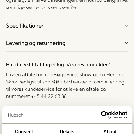
også lagt en farve på ledningen, en flot rød pangfarve,
som lige sætter prikken over i’et.
Specifikationer
Levering og returnering
Har du lyst til at tag et kig på vores produkter?
Lav en aftale for at besøge vores showroom i Herning.
Skriv venligst til
shop@hubsch-interior.com
eller ring
til vores kundeservice for at lave en aftale på
nummeret
+45 44 22 68 88
Levering indenfor 1-4 hverdage
30 dages returret
Fri fragt over
499 DKK
*
Consent
Details
About