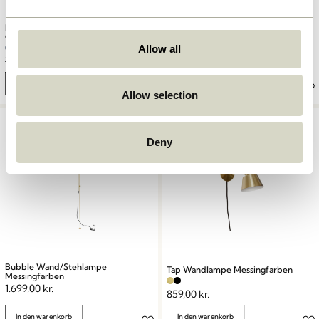
Ripple Etagere
Bubble Stehlampe
Gefrostet/Messingfarben
Messingfarben
Allow all
1.699,00
kr.
729,00
kr.
437,40
kr.
In den warenkorb
In den warenkorb
Allow selection
Deny
Bubble Wand/Stehlampe
Tap Wandlampe Messingfarben
Messingfarben
1.699,00
kr.
859,00
kr.
In den warenkorb
In den warenkorb