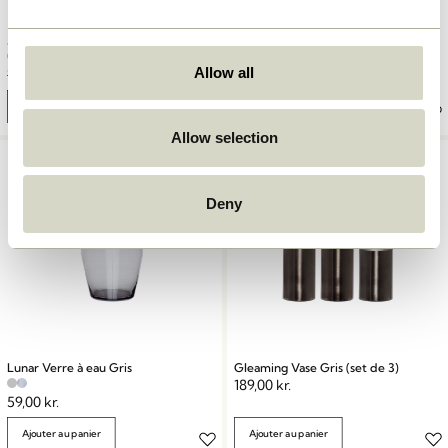
Sculpture Pouf Gris
Apply Cintre Gris
Allow all
1.749,00
kr.
1.224,30
kr.
219,00
kr.
Ajouter au panier
Ajouter au panier
Allow selection
Deny
Lunar Verre à eau Gris
Gleaming Vase Gris (set de 3)
189,00
kr.
59,00
kr.
Ajouter au panier
Ajouter au panier