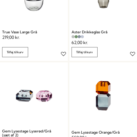
True Vase Large Grå
Aster Drikkeglas Grå
219,00
kr.
62,00
kr.
Tilføj til kurv
Tilføj til kurv
Gem Lysestage Lyserød/Grå
Gem Lysestage Orange/Grå
(sæt af 2)