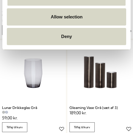
Sculpture Puf Grå
Apply Bøjle Grå
Allow selection
1.749,00
kr.
1.224,30
kr.
219,00
kr.
Tilføj til kurv
Tilføj til kurv
Deny
Lunar Drikkeglas Grå
Gleaming Vase Grå (sæt af 3)
189,00
kr.
59,00
kr.
Tilføj til kurv
Tilføj til kurv