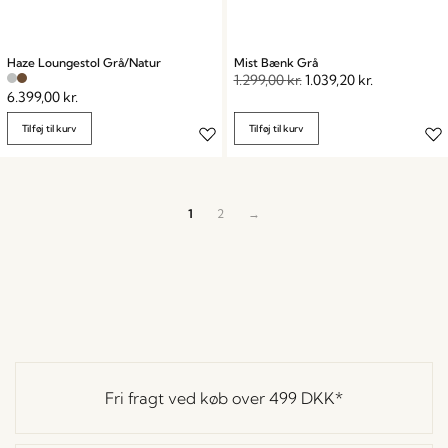
Haze Loungestol Grå/Natur
Mist Bænk Grå
1.299,00
kr.
1.039,20
kr.
6.399,00
kr.
Tilføj til kurv
Tilføj til kurv
1
2
→
Fri fragt ved køb over
499 DKK
*