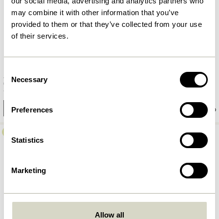
our social media, advertising and analytics partners who
may combine it with other information that you’ve
provided to them or that they’ve collected from your use
of their services.
Consent
Stage Pendel Grå
Juxta Vase Grå
Necessary
Selection
81,00
kr.
1.149,00
kr.
Tilføj til kurv
Tilføj til kurv
Preferences
-30%
Statistics
Marketing
Allow all