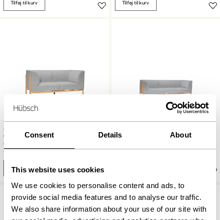
Tilføj til kurv
Tilføj til kurv
Moment Sofa 2-personers Small
Moment Sofa 3-personers
Consent
Details
About
Grå
Large Grå
9.599,00
kr.
12.949,00
kr.
Tilføj til kurv
Tilføj til kurv
This website uses cookies
We use cookies to personalise content and ads, to
provide social media features and to analyse our traffic.
We also share information about your use of our site with