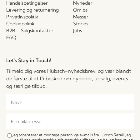
Handelsbetingelser
Nyheder
Levering og returnering
Om os
Privatlivspolitik
Messer
Cookiepolitik
Stories
B2B – Salgskontakter
Jobs
FAQ
Let's Stay in Touch!
Tilmeld dig vores Hübsch-nyhedsbrev, og vær blandt
de første til at få besked om nyheder, udsalg, events
og særlige tilbud.
Jeg accepterer at modtage personlige e-mails fra Hübsch Retail. Jeg
kan til enhver tid trække mit samtykke tilbage. Jeg bekræfter, at jeg