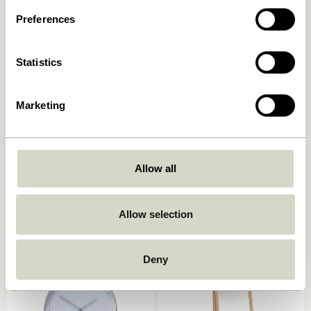
Preferences
Statistics
Marketing
Allow all
Flora Arrosoir Vert/Ambre
LED Ampoule inclusif
Transparent
279,00
kr.
329,00
kr.
Allow selection
Ajouter au panier
Ajouter au panier
Deny