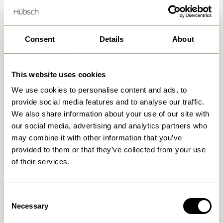
Livraison gratuite à partir de
499 DKK
*
Consent
Details
About
Produits similaires
This website uses cookies
We use cookies to personalise content and ads, to
provide social media features and to analyse our traffic.
We also share information about your use of our site with
our social media, advertising and analytics partners who
may combine it with other information that you’ve
provided to them or that they’ve collected from your use
of their services.
Attract Aimants Naturel
Flora Arrosoir Vert foncé
Consent
39,00
kr.
329,00
kr.
Necessary
Selection
Ajouter au panier
Ajouter au panier