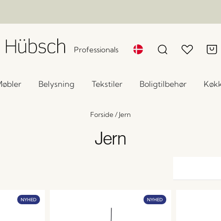
Professionals
øbler
Belysning
Tekstiler
Boligtilbehør
Køk
Forside
/
Jern
Jern
NYHED
NYHED