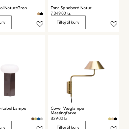
tol Natur/Grøn
Tona Spisebord Natur
7.849,00
kr.
kurv
Tilføj til kurv
ortabel Lampe
Cover Væglampe
Messingfarve
829,00
kr.
kurv
Tilføj til kurv