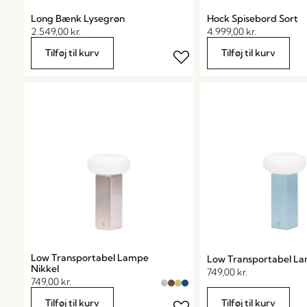
Long Bænk Lysegrøn
Hock Spisebord Sort
2.549,00
kr.
4.999,00
kr.
Tilføj til kurv
Tilføj til kurv
Low Transportabel Lampe
Low Transportabel La
Nikkel
749,00
kr.
749,00
kr.
Tilføj til kurv
Tilføj til kurv