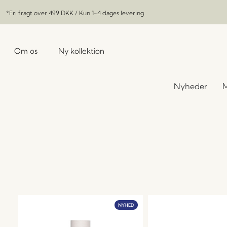
*Fri fragt over
499 DKK
/ Kun 1-4 dages levering
Om os
Ny kollektion
Nyheder
M
NYHED