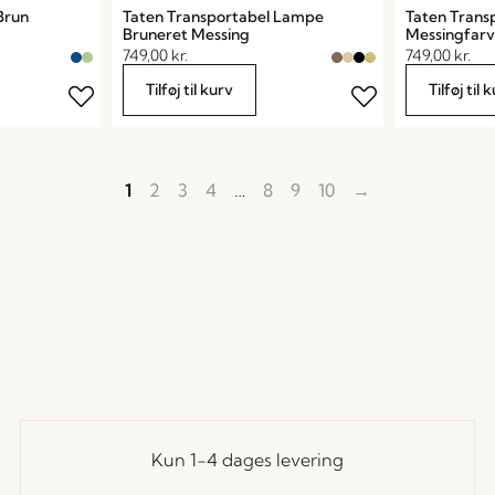
Brun
Taten Transportabel Lampe
Taten Trans
Bruneret Messing
Messingfar
749,00
kr.
749,00
kr.
Tilføj til kurv
Tilføj til 
1
2
3
4
…
8
9
10
→
Kun 1-4 dages levering