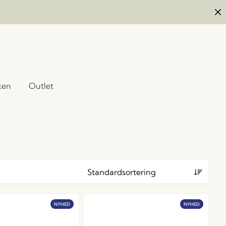
ken
Outlet
NYHED
NYHED