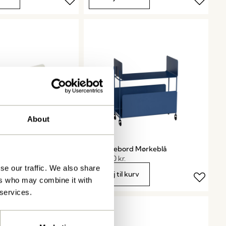
About
ække Lysegrå
Ays Rullebord Mørkeblå
2.049,00
kr.
se our traffic. We also share
kurv
Tilføj til kurv
ers who may combine it with
 services.