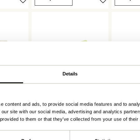
Details
d
Flip Knagerække Lysegrøn
Flip Knager
259,00
kr.
259,00
kr.
e content and ads, to provide social media features and to analy
Tilføj til kurv
Tilføj til 
 our site with our social media, advertising and analytics partn
 provided to them or that they’ve collected from your use of their