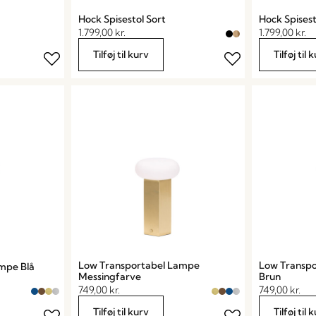
Hock Spisestol Sort
Hock Spises
1.799,00
kr.
1.799,00
kr.
Tilføj til kurv
Tilføj til 
Low Transportabel Lampe
Low Transp
mpe Blå
Messingfarve
Brun
749,00
kr.
749,00
kr.
Tilføj til kurv
Tilføj til 