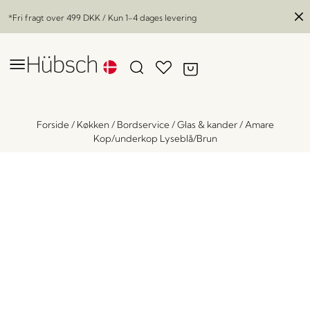
*Fri fragt over
499 DKK
/ Kun 1-4 dages levering
Forside
/
Køkken
/
Bordservice
/
Glas & kander
/
Amare
Kop/underkop Lyseblå/Brun