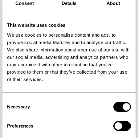
Consent
Details
About
Fri fragt over
499 DKK
*
This website uses cookies
We use cookies to personalise content and ads, to
Relaterede varer
provide social media features and to analyse our traffic.
We also share information about your use of our site with
our social media, advertising and analytics partners who
may combine it with other information that you’ve
provided to them or that they’ve collected from your use
of their services.
Consent
Necessary
Selection
Clea Skål Large
Clink Hvidvinsglas Klar
469,00
kr.
Preferences
90,00
kr.
Tilføj til kurv
Tilføj til kurv