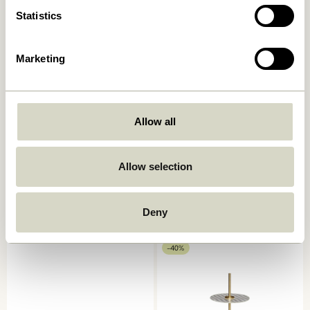
Statistics
-30%
Marketing
Allow all
Allow selection
Amare Skål Small Rødbrun
Amare Dyb Tallerken Brun
149,00
kr.
149,00
kr.
104,30
kr.
Deny
Tilføj til kurv
Tilføj til kurv
-40%