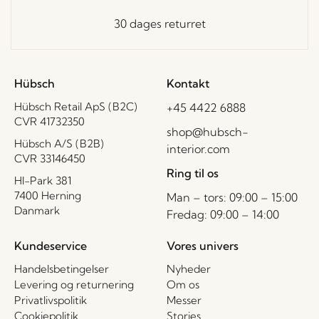
30 dages returret
Hübsch
Kontakt
Hübsch Retail ApS (B2C)
+45 4422 6888
CVR 41732350
shop@hubsch-
Hübsch A/S (B2B)
interior.com
CVR 33146450
Ring til os
HI-Park 381
7400 Herning
Man – tors: 09:00 – 15:00
Danmark
Fredag: 09:00 – 14:00
Kundeservice
Vores univers
Handelsbetingelser
Nyheder
Levering og returnering
Om os
Privatlivspolitik
Messer
Cookiepolitik
Stories