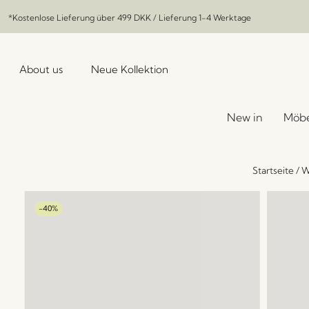
*Kostenlose Lieferung über
499 DKK
/ Lieferung 1-4 Werktage
About us
Neue Kollektion
New in
Möbe
Startseite
/
W
-40%