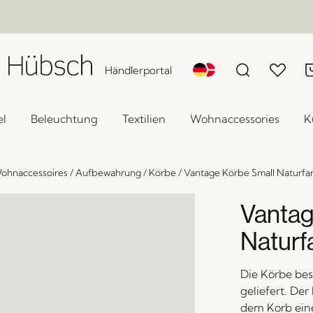
Händlerportal
l
Beleuchtung
Textilien
Wohnaccessories
K
ohnaccessoires
/
Aufbewahrung
/
Körbe
/
Vantage Körbe Small Naturfar
Vantag
Naturf
Die Körbe be
geliefert. De
dem Korb ein