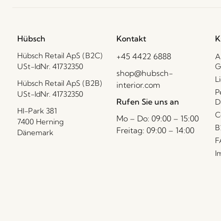
Hübsch
Kontakt
K
Hübsch Retail ApS (B2C)
+45 4422 6888
A
USt-IdNr. 41732350
G
shop@hubsch-
L
Hübsch Retail ApS (B2B)
interior.com
P
USt-IdNr. 41732350
Rufen Sie uns an
D
HI-Park 381
C
Mo – Do: 09:00 – 15:00
7400 Herning
B
Freitag: 09:00 – 14:00
Dänemark
F
I