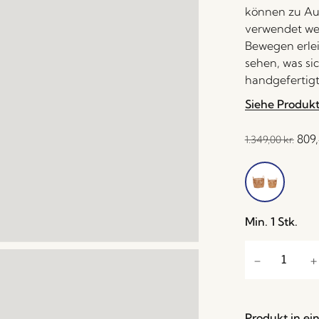
können zu Au
verwendet wer
Bewegen erlei
sehen, was sic
handgefertigt
Siehe Produk
809
1.349,00
kr.
Min. 1 Stk.
Produkt in ei