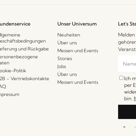
undenservice
Unser Universum
Let's St
Melden 
llgemeine
Neuheiten
eschäftsbedingungen
gehören
Über uns
ieferung und Rückgabe
Veranst
Messen und Events
ersonenbezogene
Stories
aten
Jobs
ookie-Politik
Über uns
Ich 
2B – Vertriebskontakte
Messen und Events
per E
AQ
wider
mpressum
bin.