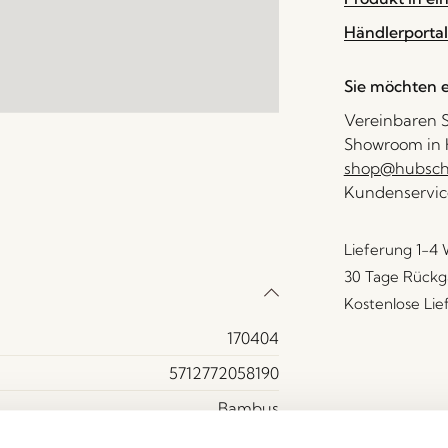
Händlerportal
Sie möchten e
Vereinbaren S
Showroom in H
shop@hubsch-
Kundenservic
Lieferung 1-4
30 Tage Rückg
Kostenlose Li
170404
5712772058190
Bambus
Naturfarben