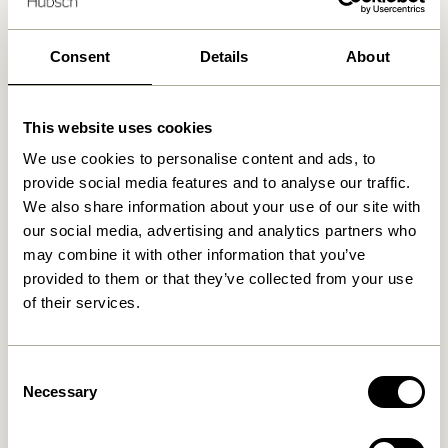
Levering indenfor 1-4 hverdage
30 dages returret
Consent
Details
About
Fri fragt over
499 DKK
*
This website uses cookies
We use cookies to personalise content and ads, to
Relaterede varer
provide social media features and to analyse our traffic.
We also share information about your use of our site with
our social media, advertising and analytics partners who
may combine it with other information that you’ve
provided to them or that they’ve collected from your use
of their services.
Consent
Necessary
Selection
Low Transportabel Lampe
BringMe Transportabel
Nikkel
Lampe Mini Metalisk